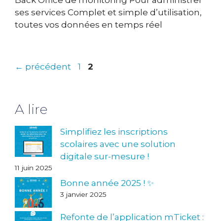
Back Office de monitoring Pour administrer
ses services Complet et simple d’utilisation,
toutes vos données en temps réel
Page
Page
←
précédent
1
2
A lire
Simplifiez les inscriptions
scolaires avec une solution
digitale sur-mesure !
11 juin 2025
Bonne année 2025 ! ✨
3 janvier 2025
Refonte de l’application mTicket :