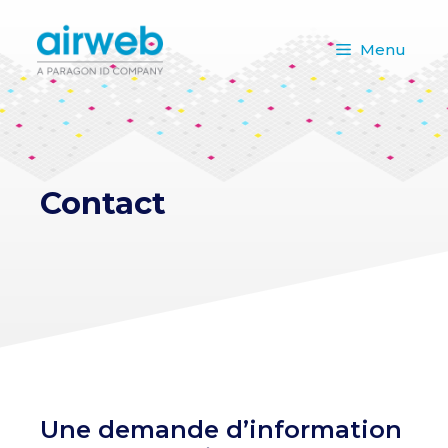
Aller
au
Menu
contenu
Contact
Une demande d’information