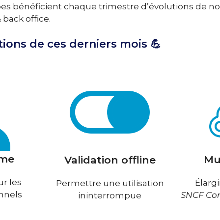
ipes bénéficient chaque trimestre d’évolutions de n
back office.
ions de ces derniers mois 💪
yme
Mul
Validation offline
ur les
Élargi
Permettre une utilisation
nnels
SNCF Con
ininterrompue