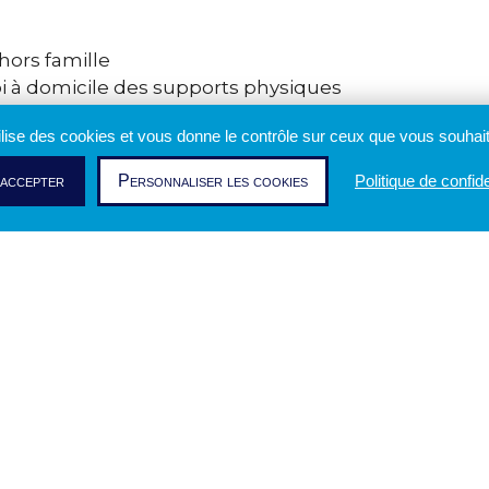
hors famille
voi à domicile des supports physiques
tour du code promotionnel
tilise des cookies et vous donne le contrôle sur ceux que vous souhait
llement
l’authentification via France Connect
et
l’
accepter
Personnaliser les cookies
Politique de confide
nement
pour valider automatiquement différents s
rand pas en termes d’UX pour vos usagers !
ez-nous
pour en savoir plus sur nos so
ique scolaire d’airweb ?