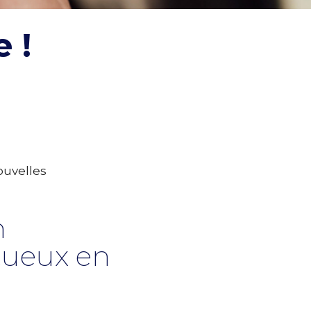
 !
ouvelles
n
tueux en