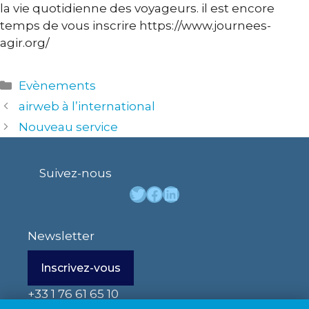
la vie quotidienne des voyageurs. il est encore
temps de vous inscrire https://www.journees-
agir.org/
Catégories
Evènements
airweb à l’international
Nouveau service
Suivez-nous
Twitter
Facebook
LinkedIn
Newsletter
Inscrivez-vous
+33 1 76 61 65 10