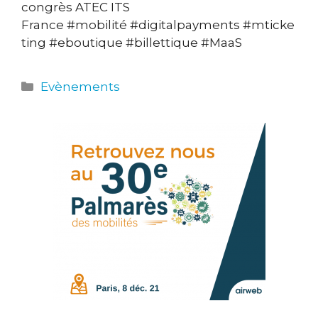
congrès ATEC ITS
France #mobilité #digitalpayments #mticke
ting #eboutique #billettique #MaaS
Catégories
Evènements