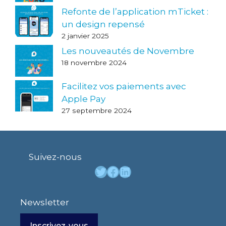
Refonte de l’application mTicket :
un design repensé
2 janvier 2025
Les nouveautés de Novembre
18 novembre 2024
Facilitez vos paiements avec
Apple Pay
27 septembre 2024
Suivez-nous
Twitter
Facebook
LinkedIn
Newsletter
Inscrivez-vous